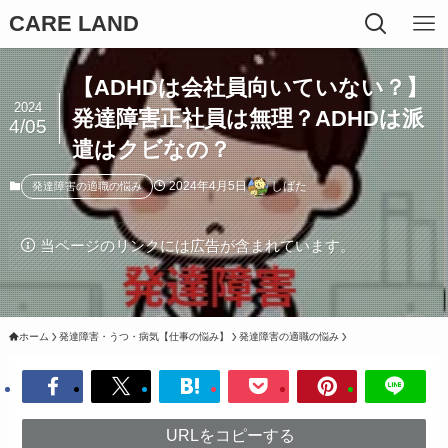
CARE LAND
【ADHDは会社員向いていない？】
2024
発達障害正社員は無理？ADHDは派
4/05
遣はクビなの？
2024年4月5日
しばた
発達障害の適職の悩み
当ページのリンクには広告が含まれています。
ホーム
発達障害・うつ・病気【仕事の悩み】
発達障害の適職の悩み
URLをコピーする