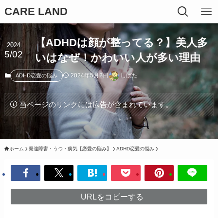
CARE LAND
【ADHDは顔が整ってる？】美人多
2024
5/02
いはなぜ！かわいい人が多い理由
2024年5月2日
しばた
ADHD恋愛の悩み
当ページのリンクには広告が含まれています。
ホーム
発達障害・うつ・病気【恋愛の悩み】
ADHD恋愛の悩み
URLをコピーする