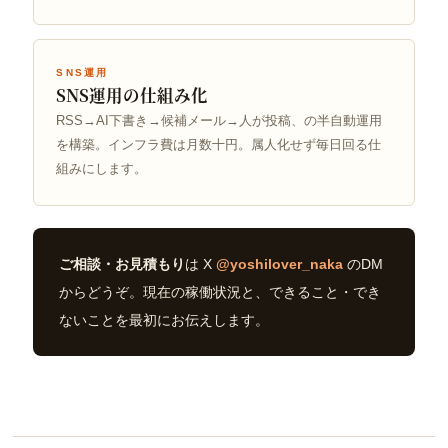
SNS運用
SNS運用の仕組み化
RSS→AI下書き→候補メール→人が投稿、の半自動運用
を構築。インフラ費は月数十円。属人化せず毎日回る仕
組みにします。
ご相談・お見積もり
は X
@yoshilover_naka
のDM
からどうぞ。現在の稼働状況と、できること・でき
ないことを最初にお伝えします。