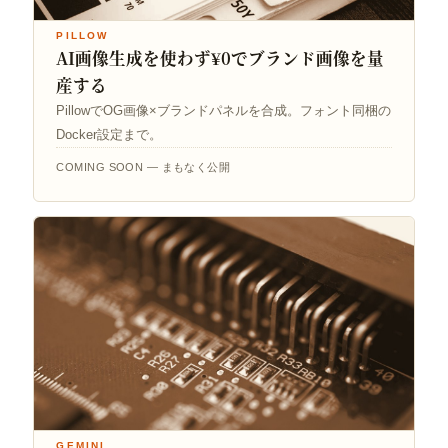
PILLOW
AI画像生成を使わず¥0でブランド画像を量
産する
PillowでOG画像×ブランドパネルを合成。フォント同梱の
Docker設定まで。
COMING SOON — まもなく公開
GEMINI