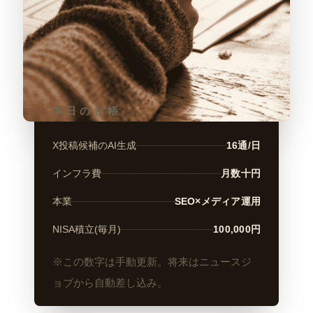
本日の台帳
X投稿候補のAI生成
16通/日
インフラ費
月数十円
本業
SEO×メディア運用
NISA積立(毎月)
100,000円
※この数字は手動更新。将来はニュースジ
ョブから自動差し込み。