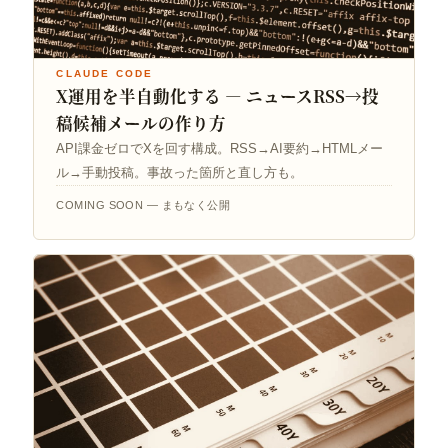
CLAUDE CODE
X運用を半自動化する — ニュースRSS→投
稿候補メールの作り方
API課金ゼロでXを回す構成。RSS→AI要約→HTMLメー
ル→手動投稿。事故った箇所と直し方も。
COMING SOON — まもなく公開